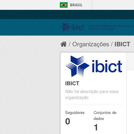
BRASIL
Organizações
IBICT
IBICT
Não há descrição para essa
organização
Seguidores
Conjuntos de
0
dados
1