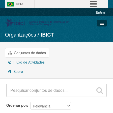
BRASIL
Entrar
Simplifique!
Comunica BR
Participe
Organizações
IBICT
Conjuntos de dados
Acesso à informação
Organizações
Legislação
Grupos
Conjuntos de dados
Canais
Sobre
Fluxo de Atividades
Sobre
Ordenar por