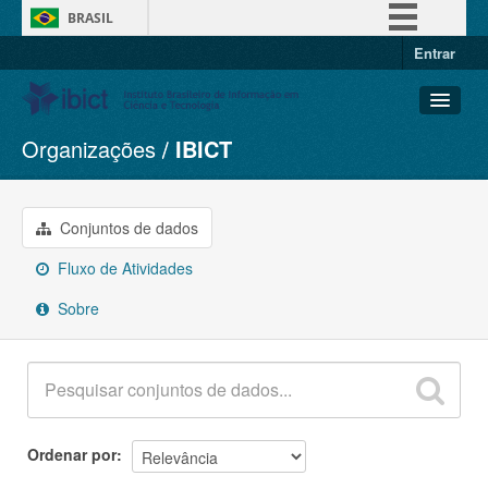
BRASIL
Entrar
Simplifique!
Comunica BR
Participe
Organizações
IBICT
Conjuntos de dados
Acesso à informação
Organizações
Legislação
Grupos
Conjuntos de dados
Canais
Sobre
Fluxo de Atividades
Sobre
Ordenar por