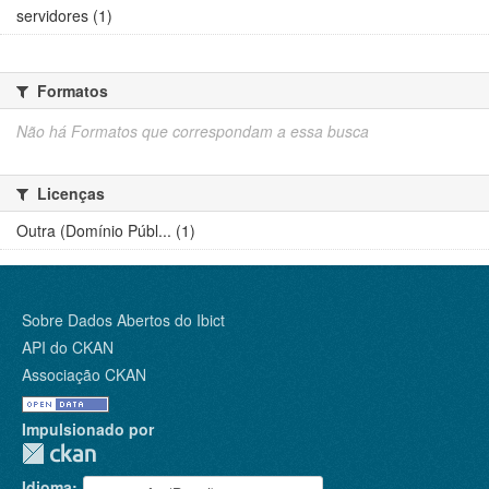
servidores (1)
Formatos
Não há Formatos que correspondam a essa busca
Licenças
Outra (Domínio Públ... (1)
Sobre Dados Abertos do Ibict
API do CKAN
Associação CKAN
Impulsionado por
Idioma