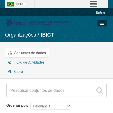
BRASIL
Entrar
Simplifique!
Comunica BR
Participe
Organizações
IBICT
Conjuntos de dados
Acesso à informação
Organizações
Legislação
Grupos
Conjuntos de dados
Canais
Sobre
Fluxo de Atividades
Sobre
Ordenar por