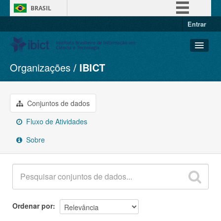
BRASIL
Entrar
Simplifique!
Comunica BR
Participe
Organizações
IBICT
Conjuntos de dados
Acesso à informação
Organizações
Legislação
Grupos
Conjuntos de dados
Canais
Sobre
Fluxo de Atividades
Sobre
Ordenar por