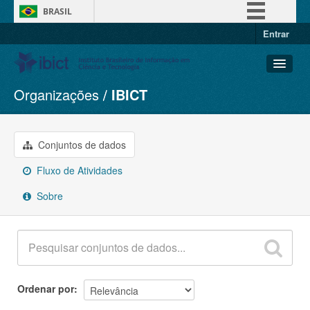
BRASIL
Entrar
Simplifique!
Comunica BR
Participe
Organizações
IBICT
Conjuntos de dados
Acesso à informação
Organizações
Legislação
Grupos
Conjuntos de dados
Canais
Sobre
Fluxo de Atividades
Sobre
Ordenar por