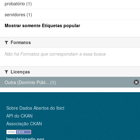
probatório (1)
servidores (1)
Mostrar somente Etiquetas popular
Formatos
Não há Formatos que correspondam a essa busca
Licenças
Outra (Domínio Públ... (1)
Sobre Dados Abertos do Ibict
API do CKAN
Associação CKAN
Impulsionado por