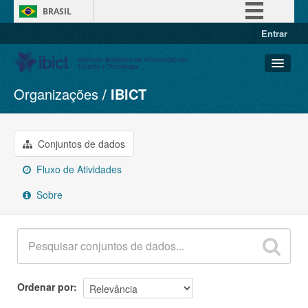
BRASIL
Entrar
Simplifique!
Comunica BR
Participe
Organizações
IBICT
Conjuntos de dados
Acesso à informação
Organizações
Legislação
Grupos
Conjuntos de dados
Canais
Sobre
Fluxo de Atividades
Sobre
Ordenar por