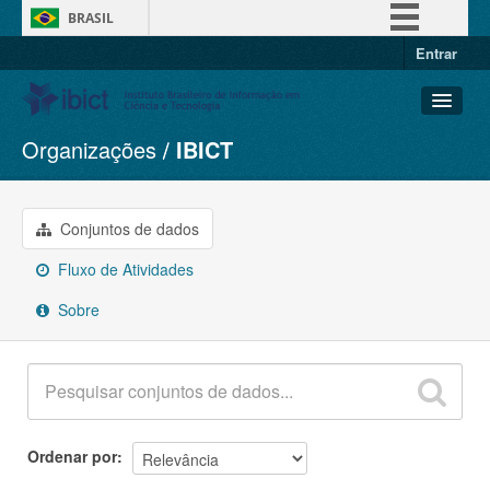
BRASIL
Entrar
Simplifique!
Comunica BR
Participe
Organizações
IBICT
Conjuntos de dados
Acesso à informação
Organizações
Legislação
Grupos
Conjuntos de dados
Canais
Sobre
Fluxo de Atividades
Sobre
Ordenar por