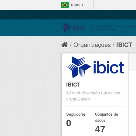
BRASIL
Organizações
IBICT
IBICT
Não há descrição para essa
organização
Seguidores
Conjuntos de
0
dados
47