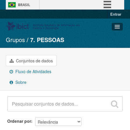
BRASIL
Entrar
Simplifique!
Comunica BR
Participe
Grupos
7. PESSOAS
Conjuntos de dados
Acesso à informação
Organizações
Legislação
Grupos
Conjuntos de dados
Canais
Sobre
Fluxo de Atividades
Sobre
Ordenar por