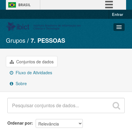
BRASIL
Entrar
Simplifique!
Comunica BR
Participe
Grupos
7. PESSOAS
Conjuntos de dados
Acesso à informação
Organizações
Legislação
Grupos
Conjuntos de dados
Canais
Sobre
Fluxo de Atividades
Sobre
Ordenar por