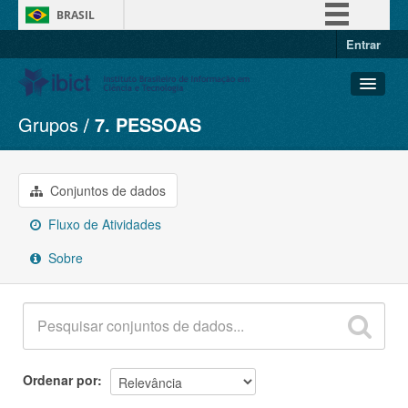
BRASIL
Entrar
Simplifique!
Comunica BR
Participe
Grupos
7. PESSOAS
Conjuntos de dados
Acesso à informação
Organizações
Legislação
Grupos
Conjuntos de dados
Canais
Sobre
Fluxo de Atividades
Sobre
Ordenar por