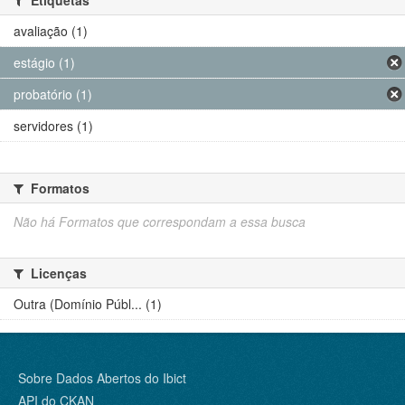
avaliação (1)
estágio (1)
probatório (1)
servidores (1)
Formatos
Não há Formatos que correspondam a essa busca
Licenças
Outra (Domínio Públ... (1)
Sobre Dados Abertos do Ibict
API do CKAN