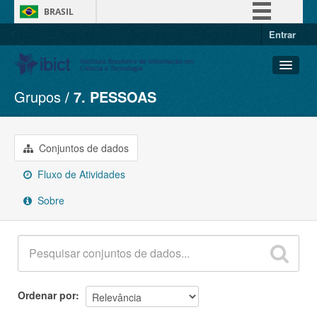
BRASIL
Entrar
Simplifique!
Comunica BR
Participe
Grupos
7. PESSOAS
Conjuntos de dados
Acesso à informação
Organizações
Legislação
Grupos
Conjuntos de dados
Canais
Sobre
Fluxo de Atividades
Sobre
Ordenar por