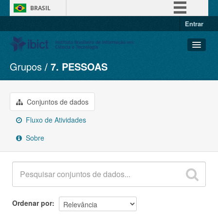
BRASIL
Entrar
Simplifique!
Comunica BR
Participe
Grupos
7. PESSOAS
Conjuntos de dados
Acesso à informação
Organizações
Legislação
Grupos
Conjuntos de dados
Canais
Sobre
Fluxo de Atividades
Sobre
Ordenar por