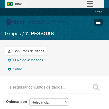
BRASIL
Entrar
Simplifique!
Comunica BR
Participe
Grupos
7. PESSOAS
Conjuntos de dados
Acesso à informação
Organizações
Legislação
Grupos
Conjuntos de dados
Canais
Sobre
Fluxo de Atividades
Sobre
Ordenar por