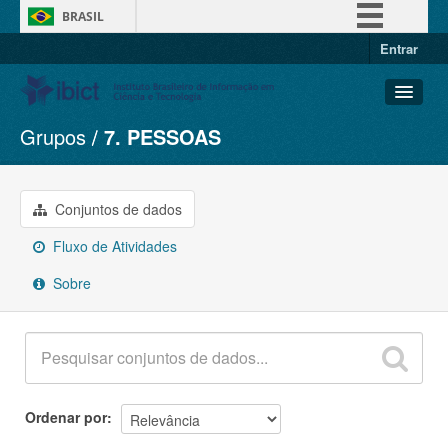
BRASIL
Entrar
Simplifique!
Comunica BR
Participe
Grupos
7. PESSOAS
Conjuntos de dados
Acesso à informação
Organizações
Legislação
Grupos
Conjuntos de dados
Canais
Sobre
Fluxo de Atividades
Sobre
Ordenar por