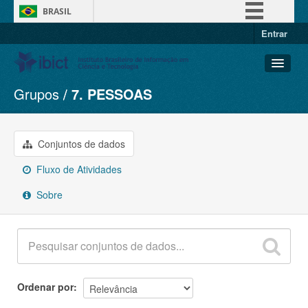
BRASIL
Entrar
Simplifique!
Comunica BR
Participe
Grupos
7. PESSOAS
Conjuntos de dados
Acesso à informação
Organizações
Legislação
Grupos
Conjuntos de dados
Canais
Sobre
Fluxo de Atividades
Sobre
Ordenar por