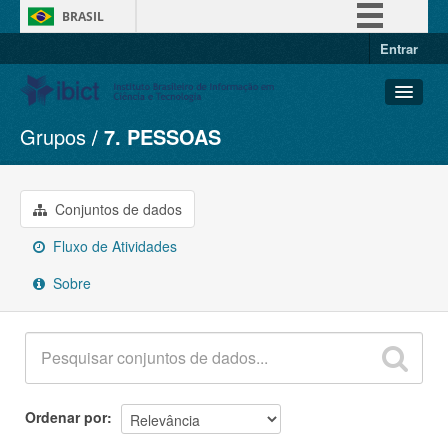
BRASIL
Entrar
Simplifique!
Comunica BR
Participe
Grupos
7. PESSOAS
Conjuntos de dados
Acesso à informação
Organizações
Legislação
Grupos
Conjuntos de dados
Canais
Sobre
Fluxo de Atividades
Sobre
Ordenar por