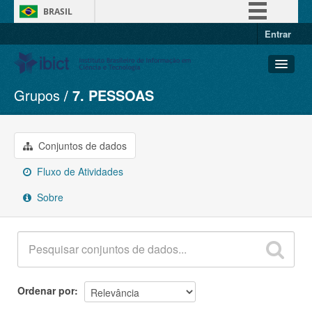
BRASIL
Entrar
Simplifique!
Comunica BR
Participe
Grupos
7. PESSOAS
Conjuntos de dados
Acesso à informação
Organizações
Legislação
Grupos
Conjuntos de dados
Canais
Sobre
Fluxo de Atividades
Sobre
Ordenar por