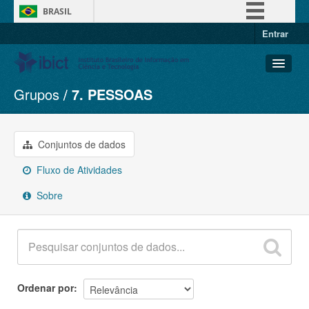
BRASIL
Entrar
Simplifique!
Comunica BR
Participe
Grupos
7. PESSOAS
Conjuntos de dados
Acesso à informação
Organizações
Legislação
Grupos
Conjuntos de dados
Canais
Sobre
Fluxo de Atividades
Sobre
Ordenar por