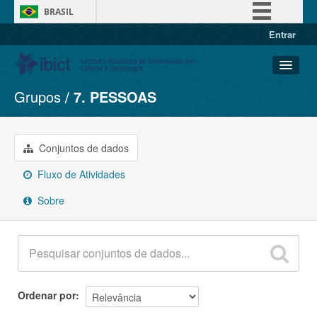
BRASIL
Entrar
Simplifique!
Comunica BR
Participe
Grupos
7. PESSOAS
Conjuntos de dados
Acesso à informação
Organizações
Legislação
Grupos
Conjuntos de dados
Canais
Sobre
Fluxo de Atividades
Sobre
Ordenar por