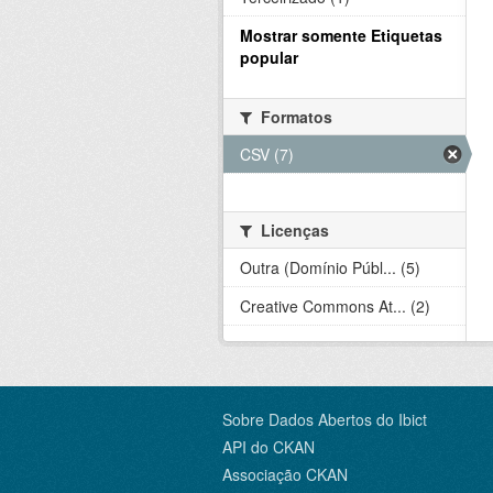
Mostrar somente Etiquetas
popular
Formatos
CSV (7)
Licenças
Outra (Domínio Públ... (5)
Creative Commons At... (2)
Sobre Dados Abertos do Ibict
API do CKAN
Associação CKAN