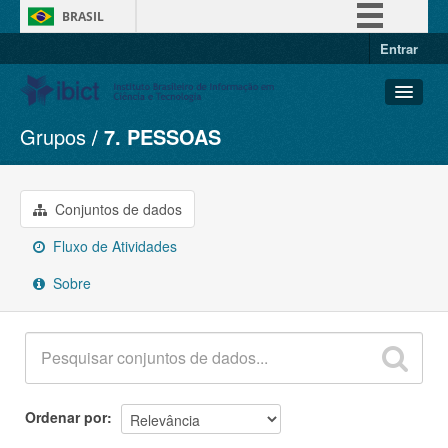
BRASIL
Entrar
Simplifique!
Comunica BR
Participe
Grupos
7. PESSOAS
Conjuntos de dados
Acesso à informação
Organizações
Legislação
Grupos
Conjuntos de dados
Canais
Sobre
Fluxo de Atividades
Sobre
Ordenar por