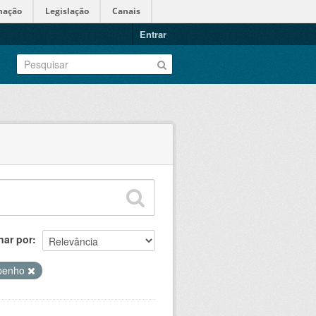
mação
Legislação
Canais
Entrar
nar por
penho