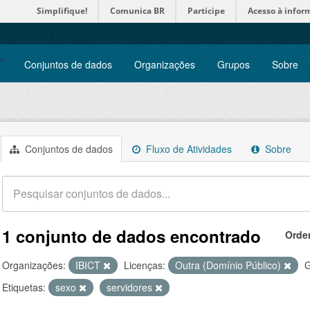
Simplifique!
Comunica BR
Participe
Acesso à infor
Conjuntos de dados
Organizações
Grupos
Sobre
Conjuntos de dados
Fluxo de Atividades
Sobre
1 conjunto de dados encontrado
Orde
Organizações:
IBICT
Licenças:
Outra (Domínio Público)
G
Etiquetas:
sexo
servidores