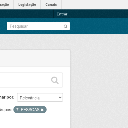
mação
Legislação
Canais
Entrar
nar por
rupos:
7. PESSOAS