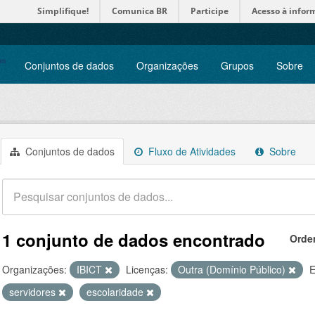
Simplifique!
Comunica BR
Participe
Acesso à infor
Conjuntos de dados
Organizações
Grupos
Sobre
Conjuntos de dados
Fluxo de Atividades
Sobre
1 conjunto de dados encontrado
Orde
Organizações:
IBICT
Licenças:
Outra (Domínio Público)
E
servidores
escolaridade