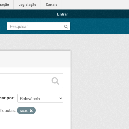
mação
Legislação
Canais
Entrar
nar por
tiquetas:
sexo