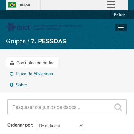
BRASIL
Entrar
Simplifique!
Comunica BR
Participe
Grupos
7. PESSOAS
Conjuntos de dados
Acesso à informação
Organizações
Legislação
Grupos
Conjuntos de dados
Canais
Sobre
Fluxo de Atividades
Sobre
Ordenar por