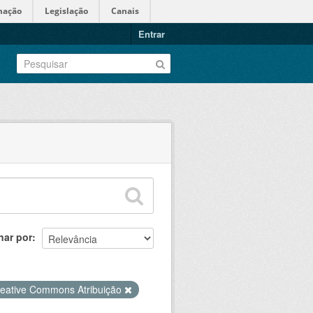
mação
Legislação
Canais
Entrar
nar por
eative Commons Atribuição