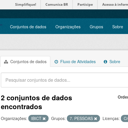
Simplifique!
Comunica BR
Participe
Acesso à infor
Conjuntos de dados
Organizações
Grupos
Sobre
Conjuntos de dados
Fluxo de Atividades
Sobre
2 conjuntos de dados
Orde
encontrados
Organizações:
IBICT
Grupos:
7. PESSOAS
Licenças:
Cr