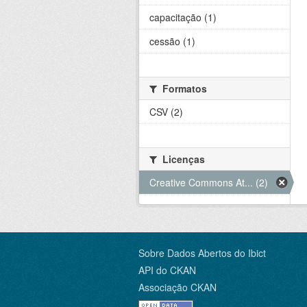
capacitação (1)
cessão (1)
Formatos
CSV (2)
Licenças
Creative Commons At... (2)
Sobre Dados Abertos do Ibict
API do CKAN
Associação CKAN