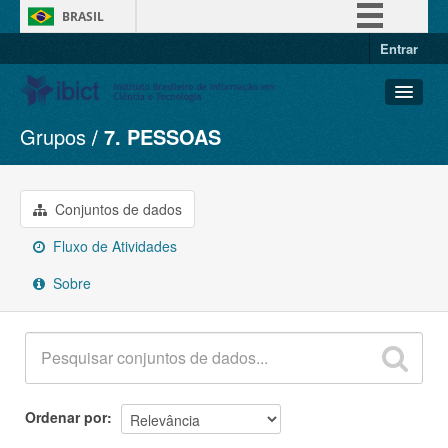
BRASIL
Entrar
Simplifique!
Comunica BR
Participe
Grupos
7. PESSOAS
Conjuntos de dados
Acesso à informação
Organizações
Legislação
Grupos
Conjuntos de dados
Canais
Sobre
Fluxo de Atividades
Sobre
Ordenar por