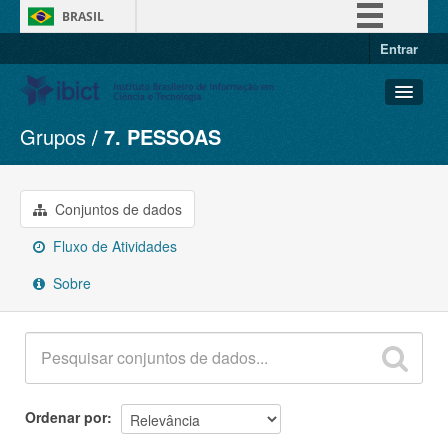
BRASIL
Entrar
Simplifique!
Comunica BR
Participe
Grupos
7. PESSOAS
Conjuntos de dados
Acesso à informação
Organizações
Legislação
Grupos
Conjuntos de dados
Canais
Sobre
Fluxo de Atividades
Sobre
Ordenar por