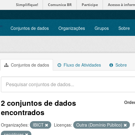
Simplifique!
Comunica BR
Participe
Acesso à infor
Conjuntos de dados
Organizações
Grupos
Sobre
Conjuntos de dados
Fluxo de Atividades
Sobre
2 conjuntos de dados
Orde
encontrados
Organizações:
IBICT
Licenças:
Outra (Domínio Público)
F
servidores