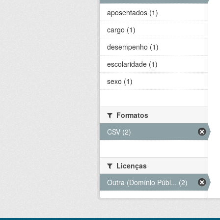
aposentados (1)
cargo (1)
desempenho (1)
escolaridade (1)
sexo (1)
Formatos
CSV (2)
Licenças
Outra (Domínio Públ... (2)