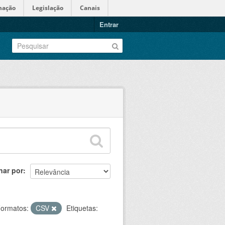
mação
Legislação
Canais
Entrar
nar por
ormatos:
CSV
Etiquetas: