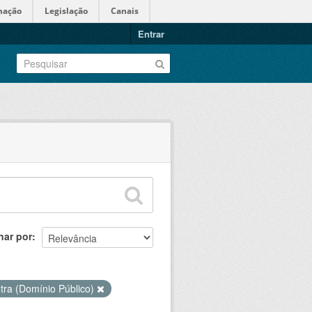
mação
Legislação
Canais
Entrar
nar por
tra (Domínio Público)