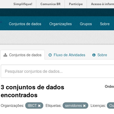
Simplifique!
Comunica BR
Participe
Acesso à infor
Conjuntos de dados
Organizações
Grupos
Sobre
Conjuntos de dados
Fluxo de Atividades
Sobre
3 conjuntos de dados
Orde
encontrados
Organizações:
IBICT
Etiquetas:
servidores
Licenças:
Ou