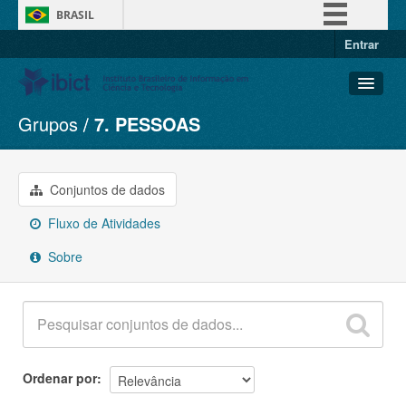
BRASIL
Entrar
Simplifique!
Comunica BR
Participe
Grupos
7. PESSOAS
Conjuntos de dados
Acesso à informação
Organizações
Legislação
Grupos
Conjuntos de dados
Canais
Sobre
Fluxo de Atividades
Sobre
Ordenar por