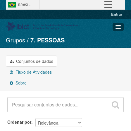
BRASIL
Entrar
Simplifique!
Comunica BR
Participe
Grupos
7. PESSOAS
Conjuntos de dados
Acesso à informação
Organizações
Legislação
Grupos
Conjuntos de dados
Canais
Sobre
Fluxo de Atividades
Sobre
Ordenar por