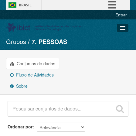
BRASIL
Entrar
Simplifique!
Comunica BR
Participe
Grupos
7. PESSOAS
Conjuntos de dados
Acesso à informação
Organizações
Legislação
Grupos
Conjuntos de dados
Canais
Sobre
Fluxo de Atividades
Sobre
Ordenar por