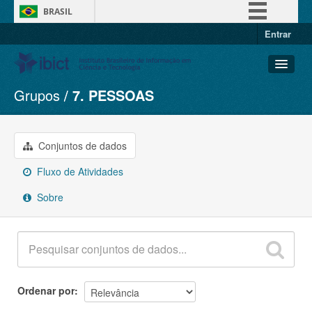
BRASIL
Entrar
Simplifique!
Comunica BR
Participe
Grupos
7. PESSOAS
Conjuntos de dados
Acesso à informação
Organizações
Legislação
Grupos
Conjuntos de dados
Canais
Sobre
Fluxo de Atividades
Sobre
Ordenar por