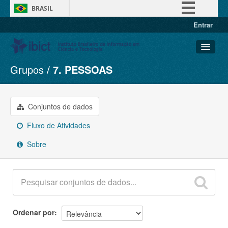
BRASIL
Entrar
Simplifique!
Comunica BR
Participe
Grupos
7. PESSOAS
Conjuntos de dados
Acesso à informação
Organizações
Legislação
Grupos
Conjuntos de dados
Canais
Sobre
Fluxo de Atividades
Sobre
Ordenar por