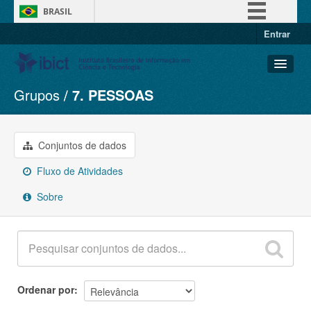
BRASIL
Entrar
Simplifique!
Comunica BR
Participe
Grupos
7. PESSOAS
Conjuntos de dados
Acesso à informação
Organizações
Legislação
Grupos
Conjuntos de dados
Canais
Sobre
Fluxo de Atividades
Sobre
Ordenar por