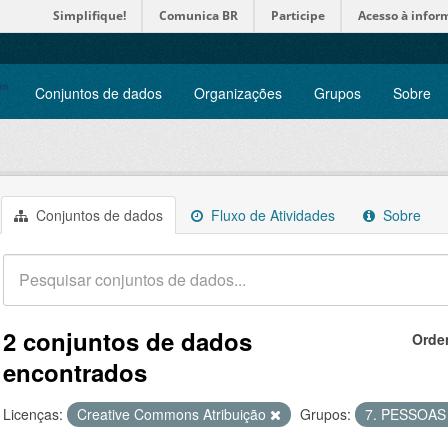
Simplifique!
Comunica BR
Participe
Acesso à infor
Conjuntos de dados
Organizações
Grupos
Sobre
Conjuntos de dados
Fluxo de Atividades
Sobre
2 conjuntos de dados
Orde
encontrados
Licenças:
Creative Commons Atribuição
Grupos:
7. PESSOA