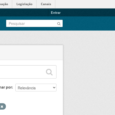
mação
Legislação
Canais
Entrar
nar por
S