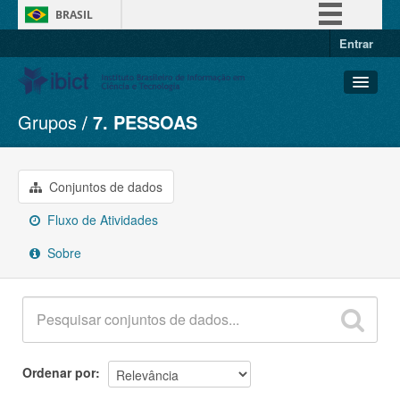
BRASIL
Entrar
Simplifique!
Comunica BR
Participe
Grupos
7. PESSOAS
Conjuntos de dados
Acesso à informação
Organizações
Legislação
Grupos
Conjuntos de dados
Canais
Sobre
Fluxo de Atividades
Sobre
Ordenar por