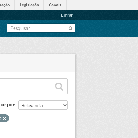
mação
Legislação
Canais
Entrar
nar por
ho