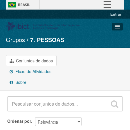
BRASIL
Entrar
Simplifique!
Comunica BR
Participe
Grupos
7. PESSOAS
Conjuntos de dados
Acesso à informação
Organizações
Legislação
Grupos
Conjuntos de dados
Canais
Sobre
Fluxo de Atividades
Sobre
Ordenar por