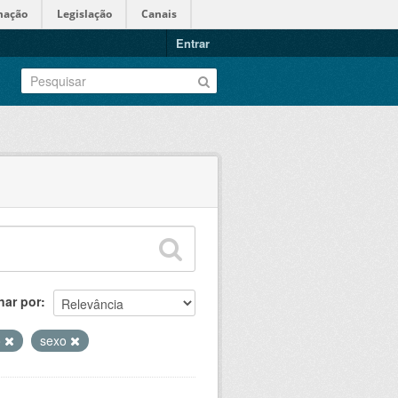
mação
Legislação
Canais
Entrar
nar por
o
sexo