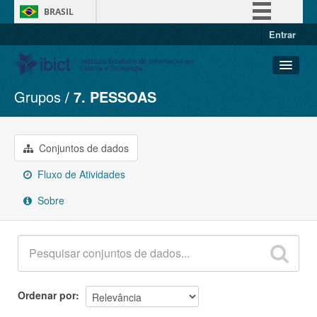
BRASIL
Entrar
Simplifique!
Comunica BR
Participe
Grupos
7. PESSOAS
Conjuntos de dados
Acesso à informação
Organizações
Legislação
Grupos
Conjuntos de dados
Canais
Sobre
Fluxo de Atividades
Sobre
Ordenar por