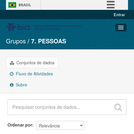
BRASIL
Entrar
Simplifique!
Comunica BR
Participe
Grupos
7. PESSOAS
Conjuntos de dados
Acesso à informação
Organizações
Legislação
Grupos
Conjuntos de dados
Canais
Sobre
Fluxo de Atividades
Sobre
Ordenar por