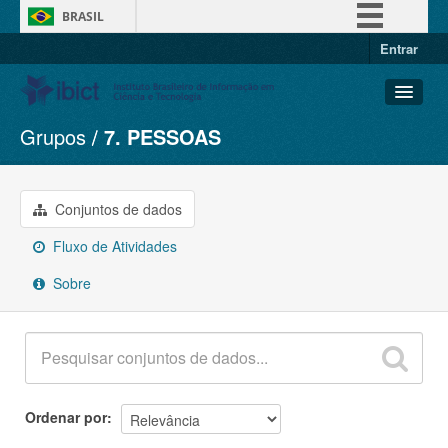
BRASIL
Entrar
Simplifique!
Comunica BR
Participe
Grupos
7. PESSOAS
Conjuntos de dados
Acesso à informação
Organizações
Legislação
Grupos
Conjuntos de dados
Canais
Sobre
Fluxo de Atividades
Sobre
Ordenar por