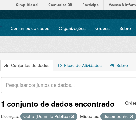
Simplifique!
Comunica BR
Participe
Acesso à infor
Conjuntos de dados
Organizações
Grupos
Sobre
Conjuntos de dados
Fluxo de Atividades
Sobre
1 conjunto de dados encontrado
Orde
Licenças:
Outra (Domínio Público)
Etiquetas:
desempenho