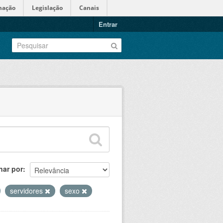
mação
Legislação
Canais
Entrar
nar por
servidores
sexo