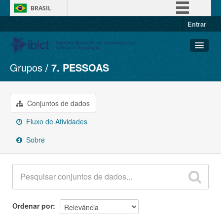
BRASIL
Entrar
Simplifique!
Comunica BR
Participe
Grupos
7. PESSOAS
Conjuntos de dados
Acesso à informação
Organizações
Legislação
Grupos
Conjuntos de dados
Canais
Sobre
Fluxo de Atividades
Sobre
Ordenar por