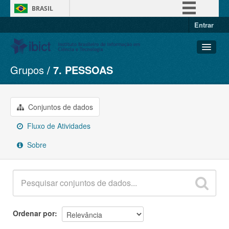
BRASIL
Entrar
Simplifique!
Comunica BR
Participe
Grupos
7. PESSOAS
Conjuntos de dados
Acesso à informação
Organizações
Legislação
Grupos
Conjuntos de dados
Canais
Sobre
Fluxo de Atividades
Sobre
Ordenar por