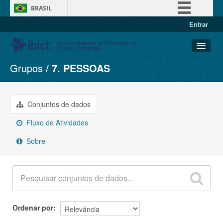
BRASIL
Entrar
Simplifique!
Comunica BR
Participe
Grupos
7. PESSOAS
Conjuntos de dados
Acesso à informação
Organizações
Legislação
Grupos
Conjuntos de dados
Canais
Sobre
Fluxo de Atividades
Sobre
Ordenar por